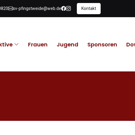
0820
sv-pfingstweide@web.de
Kontakt
ktive
Frauen
Jugend
Sponsoren
Do