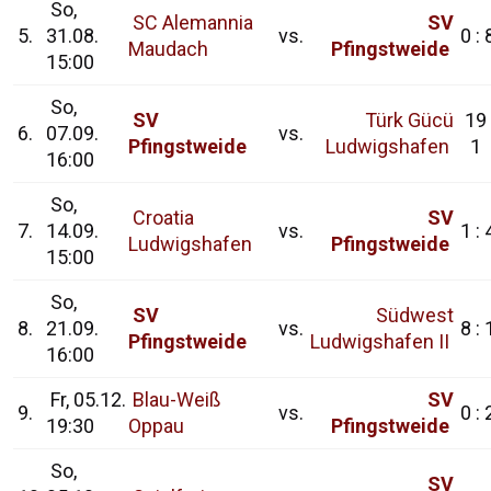
So,
SC Alemannia
SV
5.
31.08.
vs.
0 : 
Maudach
Pfingstweide
15:00
So,
SV
Türk Gücü
19 
6.
07.09.
vs.
Pfingstweide
Ludwigshafen
1
16:00
So,
Croatia
SV
7.
14.09.
vs.
1 : 
Ludwigshafen
Pfingstweide
15:00
So,
SV
Südwest
8.
21.09.
vs.
8 : 
Pfingstweide
Ludwigshafen II
16:00
Fr, 05.12.
Blau-Weiß
SV
9.
vs.
0 : 
19:30
Oppau
Pfingstweide
So,
SV