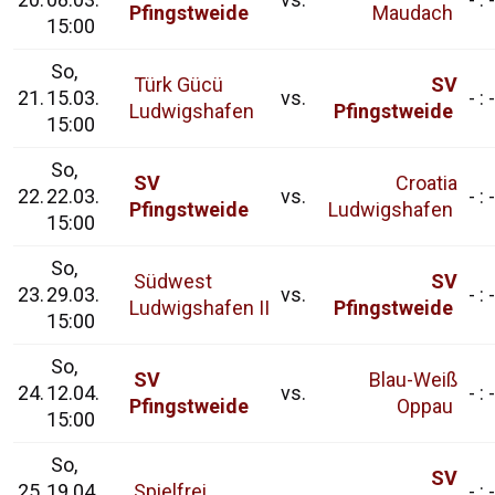
Pfingstweide
Maudach
15:00
So,
Türk Gücü
SV
21.
15.03.
vs.
- : -
Ludwigshafen
Pfingstweide
15:00
So,
SV
Croatia
22.
22.03.
vs.
- : -
Pfingstweide
Ludwigshafen
15:00
So,
Südwest
SV
23.
29.03.
vs.
- : -
Ludwigshafen II
Pfingstweide
15:00
So,
SV
Blau-Weiß
24.
12.04.
vs.
- : -
Pfingstweide
Oppau
15:00
So,
SV
25.
19.04.
Spielfrei
- : -