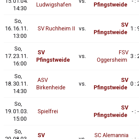
15.
01.04.
vs.
- : -
Ludwigshafen
Pfingstweide
14:30
So,
SV
16.
16.11.
SV Ruchheim II
vs.
1 : 
Pfingstweide
13:00
So,
SV
FSV
17.
23.11.
vs.
3 : 
Pfingstweide
Oggersheim
16:00
So,
ASV
SV
18.
30.11.
vs.
0 : 
Birkenheide
Pfingstweide
14:30
So,
SV
19.
01.03.
Spielfrei
- : -
Pfingstweide
15:00
So,
SV
SC Alemannia
20.
08.03.
vs.
- : -