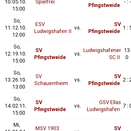
10.
05.10.
Spielfrei
- : -
Pfingstweide
15:00
So,
ESV
SV
11.
12.10.
vs.
1 : 
Ludwigshafen II
Pfingstweide
12:00
So,
SV
Ludwigshafener
13 
12.
19.10.
vs.
Pfingstweide
SC II
0
15:00
So,
SV
SV
13.
26.10.
vs.
2 : 
Schauernheim
Pfingstweide
13:00
So,
SV
GSV Ellas
14.
02.11.
vs.
7 : 
Pfingstweide
Ludwigshafen
15:00
Mi,
MSV 1903
SV